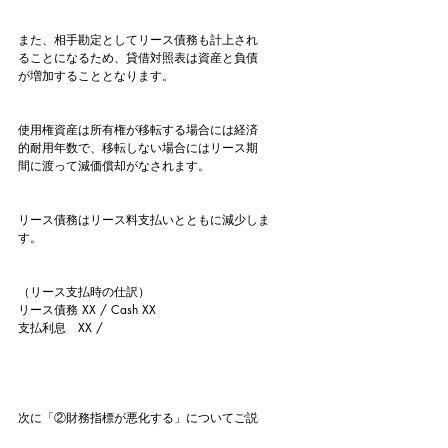
また、相手勘定としてリース債務も計上され
ることになるため、貸借対照表は資産と負債
が増加することとなります。
使用権資産は所有権が移転する場合には経済
的耐用年数で、移転しない場合にはリース期
間に渡って減価償却がなされます。
リース債務はリース料支払いとともに減少しま
す。
（リース支払時の仕訳）
リース債務 XX / Cash XX
支払利息　XX /
次に「②財務指標が悪化する」についてご説
明します。これは①の結果としての影響とな