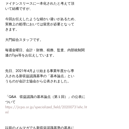
ァイナンスリースに一本化されたと考えて頂
いて結構ですが、
今回お伝えしたような細かい違いがあるため、
実務上の処理においては留意が必要となって
きます。
大門綜合スタッフです。
毎週金曜日、会計・財務、税務、監査、内部統制関
連のTips等をお伝えしています。
先日、2021年4月より始まる事業年度から導
入される新収益認識基準の「基本論点」とい
うものが会計士協会から公表されました。
「Q&A　収益認識の基本論点（第１回）」の公表に
ついて
https://jicpa.or.jp/specialized_field/20200731ehc.ht
ml
以前のメルマガでも新収益認識基準の基本に