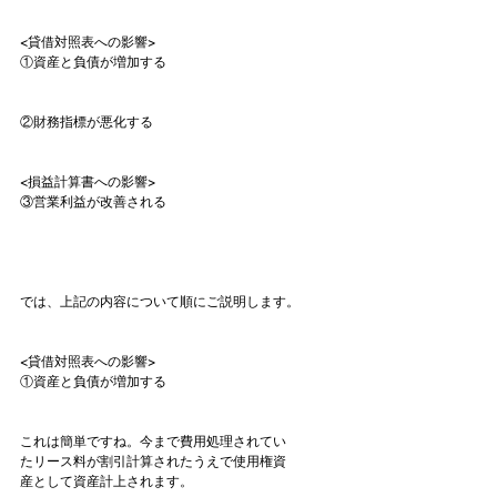
<貸借対照表への影響>
①資産と負債が増加する
②財務指標が悪化する
<損益計算書への影響>
③営業利益が改善される
では、上記の内容について順にご説明します。
<貸借対照表への影響>
①資産と負債が増加する
これは簡単ですね。今まで費用処理されてい
たリース料が割引計算されたうえで使用権資
産として資産計上されます。