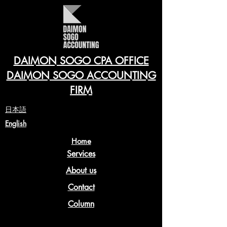
DAIMON SOGO CPA OFFICE
DAIMON SOGO ACCOUNTING
FIRM
​日本語
English
Home
Services
About us
Contact
Column