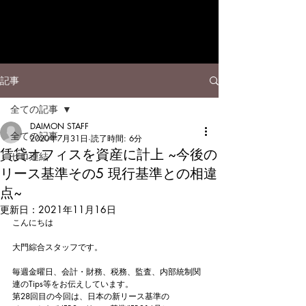
記事
全ての記事
DAIMON STAFF
全ての記事
2020年7月31日
読了時間: 6分
賃貸オフィスを資産に計上 ~今後の
ゼロ連結
リース基準その5 現行基準との相違
点~
更新日：
2021年11月16日
こんにちは
大門綜合スタッフです。
毎週金曜日、会計・財務、税務、監査、内部統制関
連のTips等をお伝えしています。
第28回目の今回は、日本の新リース基準の