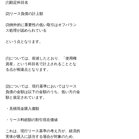
(1)勘定科目名
(2)リース負債の計上額
(3)例外的に重要性の低い取引はオフバラン
ス処理が認められている
という点となります。
(1)については、前述したとおり、「使用権
資産」という科目名で計上されることとな
る点が相違点となります。
(2)については、現行基準においてはリース
負債の金額は以下の金額のうち、低い方の金
額と規定されています。
・見積現金購入価額
・リース料総額の割引現在価値
これは、現行リース基準の考え方が、経済的
実体が購入に該当する場合が対象のため、