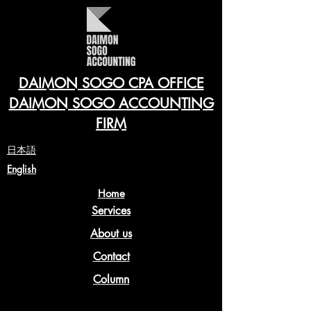
DAIMON SOGO CPA OFFICE
DAIMON SOGO ACCOUNTING
FIRM
​日本語
English
Home
Services
About us
Contact
Column