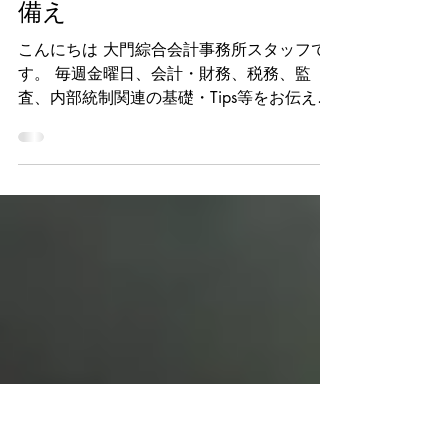
No.263（2026/07/17）：
非上場株式の評価ルール見直
しと事業承継への影響および
備え
こんにちは 大門綜合会計事務所スタッフで
す。 毎週金曜日、会計・財務、税務、監
査、内部統制関連の基礎・Tips等をお伝えし
ています。 （このコラムは大門綜合会計事
務所スタッフによるメールマガジンの転載と
なります。 大門綜合会計事務所への会計監
査等のご依頼・料金相場・価格表等はこちら
から。） 第261回の今回はProfession Journal
より非上場株式の評価ルール見直しと事業承
継への影響および備えについてご紹介しま
す。 自社の株式が相続や贈与の際にどう評
価されるか、会社を経営されているオーナー
経営者の方にとって、これは長期的な事業承