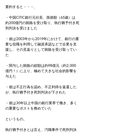
要約すると・・・、
・中国CITIC銀行元社長、孫徳順（65歳）は
約200億円の賄賂を受け取り、執行猶予付き死
刑判決を受けました
・彼は2003年から2019年にかけて、銀行の重
要な役職を利用して融資承認などで企業を支
援し、その見返りとして賄賂を受け取ってい
た
・関与した賄賂の総額は約98億元（約2,000
億円！）に上り、極めて大きな社会的影響を
与えた
・彼は不正行為を認め、不正利得を返還した
が、執行猶予付き死刑判決が下された
・彼は30年以上中国の銀行業界で働き、多く
の重要なポストを務めていた
というもの。
執行猶予付きとは言え、汚職事件で死刑判決