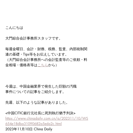
こんにちは
大門綜合会計事務所スタッフです。
毎週金曜日、会計・財務、税務、監査、内部統制関
連の基礎・Tips等をお伝えしています。
（大門綜合会計事務所への会計監査等のご依頼・料
金相場・価格表等は
こちら
から）
今週は、中国金融業界で発生した巨額の汚職
事件についての記事をご紹介します。
先週、以下のような記事がありました。
<中国CITIC銀行元社長に死刑執行猶予判決>
https://www.chinadaily.com.cn/a/202311/10/WS
654e18dba31090682a5eda2c.html
2023年11月10日 China Daily