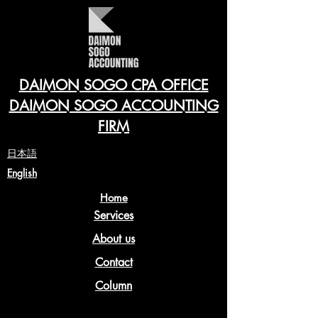
DAIMON SOGO CPA OFFICE
DAIMON SOGO ACCOUNTING
FIRM
​日本語
English
Home
Services
About us
Contact
Column