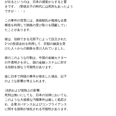
が出るというのは、日本の感覚からすると驚
きです。（聖徳太子の時代には死刑もあったよう
ですが・・・）
この事件の背景には、孫徳順氏が複雑な企業
構造を利用して賄賂の受け取りを隠蔽してい
たことがあります。
彼は、信頼できる元部下によって設立された
2つの投資会社を利用して、巨額の融資を受
けた人々からの賄賂を受け入れていました。
彼のこのような行動は、中国の金融セクター
の不透明さを示し、国の金融システムに対す
る信頼を損なう可能性があります。
仮に日本で同様の事件が発生した場合、以下
のような影響が考えられます。
-法的および規制上の影響-
死刑は無いにしても、日本の法律においても、
このような大規模な汚職事件は厳しく処罰さ
れ、企業ガバナンスおよびコンプライアンス
に関する規制が強化される可能性があります。