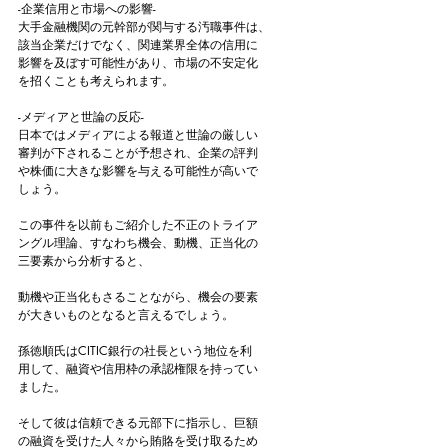
-企業信用と市場への影響-
大手金融機関の元幹部が関与する汚職事件は、
該当企業だけでなく、関連業界全体の信用に
影響を及ぼす可能性があり、市場の不安定化
を招くことも考えられます。
-メディアと世論の反応-
日本ではメディアによる報道と世論の厳しい
審判が下されることが予想され、企業の評判
や株価に大きな影響を与える可能性が高いで
しょう。
この事件を以前もご紹介した不正のトライア
ングル理論、すなわち機会、動機、正当化の
三要素から分析すると、
動機や正当化もさることながら、機会の要素
が大きいものとなると言えるでしょう。
孫徳順氏はCITIC銀行の社長という地位を利
用して、融資や信用枠の承認権限を持ってい
ました。
そして彼は信頼できる元部下に指示し、巨額
の融資を受けた人々から賄賂を受け取るため