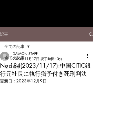
記事
全ての記事
DAIMON STAFF
全ての記事
2023年11月17日
読了時間: 3分
No.184(2023/11/17):中国CITIC銀
ゼロ連結
行元社長に執行猶予付き死刑判決
更新日：
2023年12月9日