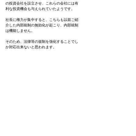
の投資会社を設立させ、これらの会社には有
利な投資機会も与えられていたようです。
社長に権力が集中すると、こちらも以前ご紹
介した内部統制の無効化が起こり、内部統制
は機能しません。
そのため、法律等の規制を強化することでし
か対応出来ないと思われます。
今回は中国でおきた巨額の汚職事件について
お伝えしました。
それでは、今日はこの辺で。
良い週末をお過ごしください。