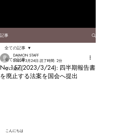
記事
全ての記事
DAIMON STAFF
全ての記事
2023年3月24日
読了時間: 2分
No.157(2023/3/24): 四半期報告書
ゼロ連結
を廃止する法案を国会へ提出
こんにちは