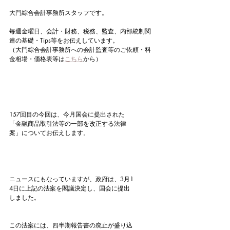
大門綜合会計事務所スタッフです。
毎週金曜日、会計・財務、税務、監査、内部統制関
連の基礎・Tips等をお伝えしています。
（大門綜合会計事務所への会計監査等のご依頼・料
金相場・価格表等は
こちら
から）
157回目の今回は、今月国会に提出された
「金融商品取引法等の一部を改正する法律
案」についてお伝えします。
ニュースにもなっていますが、政府は、3月1
4日に上記の法案を閣議決定し、国会に提出
しました。
この法案には、四半期報告書の廃止が盛り込