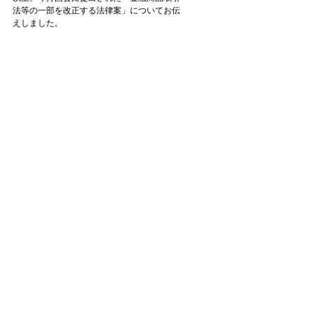
法等の一部を改正する法律案」についてお伝
えしました。
ここの改正案が成立した場合、上場会社等の開
示情報書類が削減されることにより、上場企
業の開示の負担が軽減されることが期待され
ることとなります。
最新記事
すべて表示