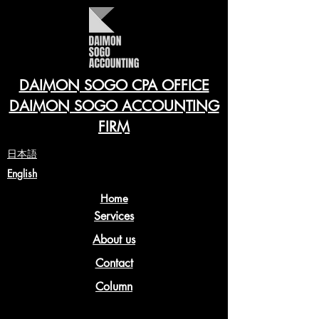
DAIMON SOGO CPA OFFICE
DAIMON SOGO ACCOUNTING
FIRM
​日本語
English
Home
Services
About us
Contact
Column