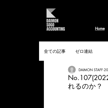
Home
全ての記事
ゼロ連結
DAIMON STAFF
2
No.107(
れるのか？