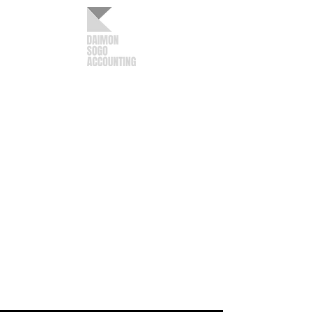
DAIMON SOGO CPA OFFICE
DAIMON SOGO ACCOUNTING
FIRM
​日本語
English
Home
Services
About us
Contact
Column