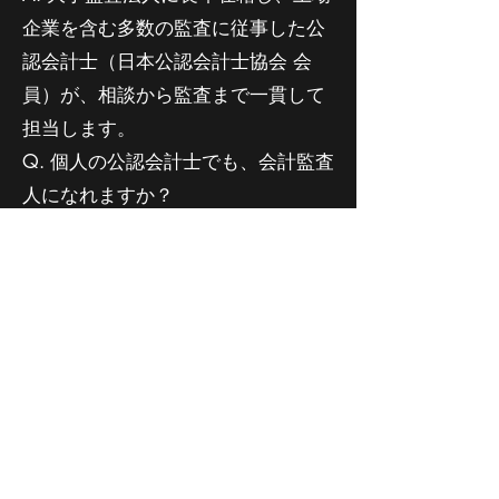
企業を含む多数の監査に従事した公
認会計士（日本公認会計士協会 会
員）が、相談から監査まで一貫して
担当します。
Q. 個人の公認会計士でも、会計監査
人になれますか？
A. はい。会社法・医療法・社会福祉
法いずれも、公認会計士個人または
監査法人が就任できます。
Q. TMKやLPSなどSPCの監査もお願
いできますか？
A. はい。TMK・投資事業有限責任組
合（LPS）・GK-TKスキーム等のSPC
監査は当事務所の得意分野です。
Q. 決算期の途中からでも依頼できま