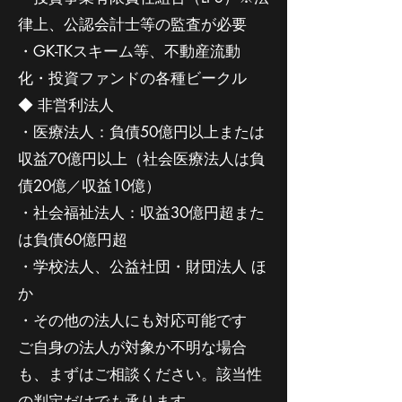
律上、公認会計士等の監査が必要
・GK-TKスキーム等、不動産流動
化・投資ファンドの各種ビークル
◆ 非営利法人
・医療法人：負債50億円以上または
収益70億円以上（社会医療法人は負
債20億／収益10億）
・社会福祉法人：収益30億円超また
は負債60億円超
・学校法人、公益社団・財団法人 ほ
か
・その他の法人にも対応可能です
ご自身の法人が対象か不明な場合
も、まずはご相談ください。該当性
の判定だけでも承ります。