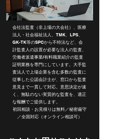
会社法監査（非上場の大会社）、医療
法人・社会福祉法人、TMK、LPS、
GK-TK等のSPCから不特法など、会
計監査人の設置が必要な法人の監査、
労働者派遣事業/有料職業紹介の監査
証明業務を専門にしています。大手監
査法人で上場企業を含む多数の監査に
従事した公認会計士が、窓口から監査
意見まで一貫して対応。意思決定が速
く、無駄のない実質的な監査を、適正
な報酬でご提供します。
初回相談・お見積りは無料／秘密厳守
／全国対応（オンライン相談可）