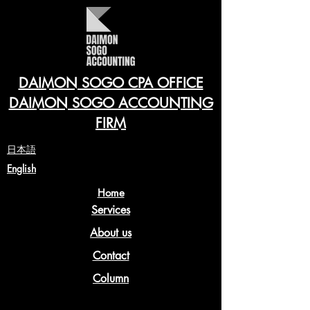
DAIMON SOGO CPA OFFICE
DAIMON SOGO ACCOUNTING
FIRM
​日本語
English
Home
Services
About us
Contact
Column