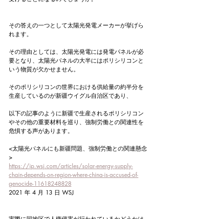
その答えの一つとして太陽光発電メーカーが挙げら
れます。
その理由としては、太陽光発電には発電パネルが必
要となり、太陽光パネルの大半にはポリシリコンと
いう物質が欠かせません。
そのポリシリコンの世界における供給量の約半分を
生産しているのが新疆ウイグル自治区であり、
以下の記事のように新疆で生産されるポリシリコン
やその他の重要材料を巡り、強制労働との関連性を
危惧する声があります。
<太陽光パネルにも新疆問題、強制労働との関連懸念
>
https://jp.wsj.com/articles/solar-energy-supply-
chain-depends-on-region-where-china-is-accused-of-
genocide-11618248828
2021 年 4 月 13 日 WSJ
実際に同地区で人権侵害が行われているかどうかは