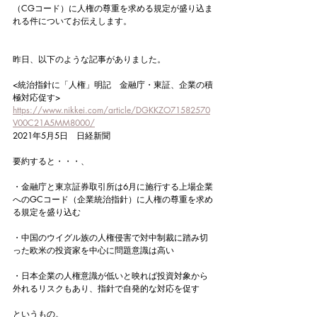
（CGコード）に人権の尊重を求める規定が盛り込ま
れる件についてお伝えします。
昨日、以下のような記事がありました。
<統治指針に「人権」明記　金融庁・東証、企業の積
極対応促す>
https://www.nikkei.com/article/DGKKZO71582570
V00C21A5MM8000/
2021年5月5日　日経新聞
要約すると・・・、
・金融庁と東京証券取引所は6月に施行する上場企業
へのGCコード（企業統治指針）に人権の尊重を求め
る規定を盛り込む
・中国のウイグル族の人権侵害で対中制裁に踏み切
った欧米の投資家を中心に問題意識は高い
・日本企業の人権意識が低いと映れば投資対象から
外れるリスクもあり、指針で自発的な対応を促す
というもの。