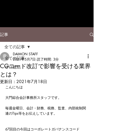
記事
全ての記事
DAIMON STAFF
全ての記事
2021年5月7日
読了時間: 3分
CGコード改訂で影響を受ける業界
ゼロ連結
とは？
更新日：
2021年7月18日
こんにちは
大門綜合会計事務所スタッフです。
毎週金曜日、会計・財務、税務、監査、内部統制関
連のTips等をお伝えしています。
67回目の今回はコーポレートガバナンスコード