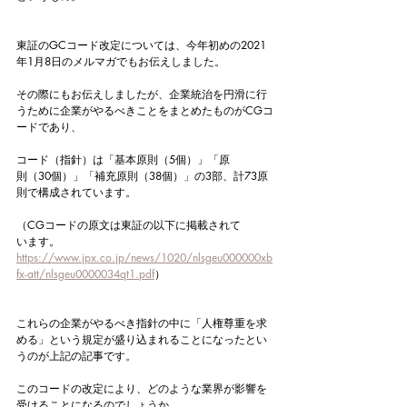
東証のGCコード改定については、今年初めの2021
年1月8日のメルマガでもお伝えしました。
その際にもお伝えしましたが、企業統治を円滑に行
うために企業がやるべきことをまとめたものがCGコ
ードであり、
コード（指針）は「基本原則（5個）」「原
則（30個）」「補充原則（38個）」の3部、計73原
則で構成されています。
（CGコードの原文は東証の以下に掲載されて
います。
https://www.jpx.co.jp/news/1020/nlsgeu000000xb
fx-att/nlsgeu0000034qt1.pdf
）
これらの企業がやるべき指針の中に「人権尊重を求
める」という規定が盛り込まれることになったとい
うのが上記の記事です。
このコードの改定により、どのような業界が影響を
受けることになるのでしょうか。