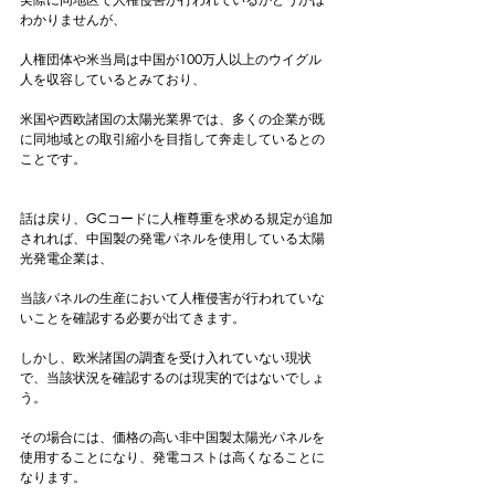
わかりませんが、
人権団体や米当局は中国が100万人以上のウイグル
人を収容しているとみており、
米国や西欧諸国の太陽光業界では、多くの企業が既
に同地域との取引縮小を目指して奔走しているとの
ことです。
話は戻り、GCコードに人権尊重を求める規定が追加
されれば、中国製の発電パネルを使用している太陽
光発電企業は、
当該パネルの生産において人権侵害が行われていな
いことを確認する必要が出てきます。
しかし、欧米諸国の調査を受け入れていない現状
で、当該状況を確認するのは現実的ではないでしょ
う。
その場合には、価格の高い非中国製太陽光パネルを
使用することになり、発電コストは高くなることに
なります。