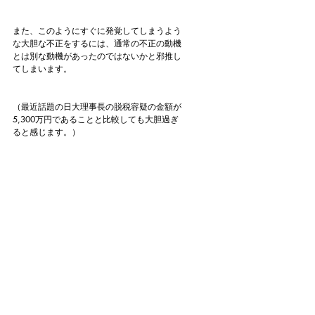
また、このようにすぐに発覚してしまうよう
な大胆な不正をするには、通常の不正の動機
とは別な動機があったのではないかと邪推し
てしまいます。
（最近話題の日大理事長の脱税容疑の金額が
5,300万円であることと比較しても大胆過ぎ
ると感じます。）
現状、この事件については詳細がわからない
状況であり、不正の原因を分析出来ない状況
ですが、
今後、続報がありましたらご紹介、及び原因
分析をしてみたいと思います。