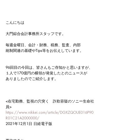
こんにちは
大門綜合会計事務所スタッフです。
毎週金曜日、会計・財務、税務、監査、内部
統制関連の基礎やTips等をお伝えしています。
96回目の今回は、皆さんもご存知かと思いますが、
１人で170億円の横領が発覚したとのニュースが
ありましたのでご紹介します。
<在宅勤務、監視の穴突く　詐欺容疑のソニー生命社
員>
https://www.nikkei.com/article/DGXZQOUE016P90
R01C21A2000000/
2021年12月1日 日経電子版