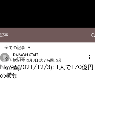
記事
全ての記事
DAIMON STAFF
全ての記事
2021年12月3日
読了時間: 2分
No.96(2021/12/3): 1人で170億円
ゼロ連結
の横領