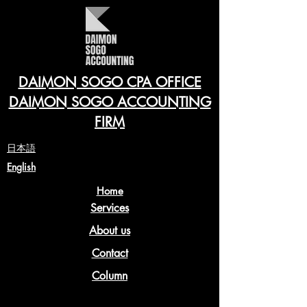
DAIMON SOGO CPA OFFICE
DAIMON SOGO ACCOUNTING
FIRM
​日本語
English
Home
Services
About us
Contact
Column