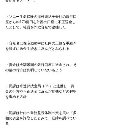
要約すると・・・、
・ソニー生命保険の海外連結子会社の銀行口
座から約170億円を外部の口座に不正送金し
たとして、社員を詐欺容疑で逮捕した
・容疑者は在宅勤務中に社内の正規な手続き
を経ずに送金手続きに及んだとみられる
・資金は全額米国の銀行口座に送金され、そ
の後の行方は判明していないもよう
・同課は米連邦捜査局（FBI）と連携し、資
金の行方や不正送金に及んだ動機などの解明
を進める方針
・同課は社内の業務監視体制の穴を突いて多
額の資金を詐取したとみて、経緯を調べてい
る