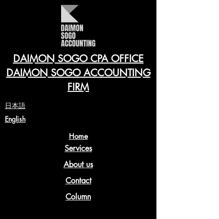
DAIMON SOGO CPA OFFICE
DAIMON SOGO ACCOUNTING
FIRM
​日本語
English
Home
Services
About us
Contact
Column