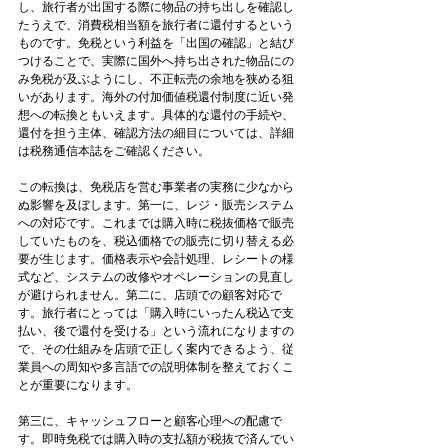
し、旅行者が出国する際に物品の持ち出しを確認し
たうえで、消費税相当額を旅行者に還付するという
ものです。免税という利益を「出国の確認」と結び
つけることで、実際に国外へ持ち出された物品にの
み免税が及ぶようにし、不正転売の余地を狭める狙
いがあります。海外の付加価値税還付制度に近い発
想への転換ともいえます。具体的な還付の手続や、
還付を担う主体、確認方法の細目については、詳細
は税務通信本誌をご確認ください。
この転換は、免税店を営む事業者の実務に少なから
ぬ影響を及ぼします。第一に、レジ・販売システム
への対応です。これまでは購入時に税抜価格で販売
していたものを、税込価格での販売に切り替える必
要が生じます。価格表示や会計処理、レシートの様
式など、システムの改修やオペレーションの見直し
が避けられません。第二に、店頭での顧客対応で
す。旅行者にとっては「購入時にいったん税込で支
払い、後で還付を受ける」という流れになりますの
で、その仕組みを店頭で正しく案内できるよう、従
業員への周知や多言語での説明体制を整えておくこ
とが重要になります。
第三に、キャッシュフローと顧客心理への配慮で
す。即時免税では購入時の支払額が税抜で済んでい