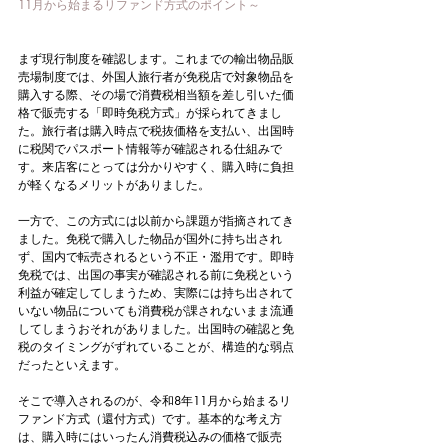
11月から始まるリファンド方式のポイント～
まず現行制度を確認します。これまでの輸出物品販
売場制度では、外国人旅行者が免税店で対象物品を
購入する際、その場で消費税相当額を差し引いた価
格で販売する「即時免税方式」が採られてきまし
た。旅行者は購入時点で税抜価格を支払い、出国時
に税関でパスポート情報等が確認される仕組みで
す。来店客にとっては分かりやすく、購入時に負担
が軽くなるメリットがありました。
一方で、この方式には以前から課題が指摘されてき
ました。免税で購入した物品が国外に持ち出され
ず、国内で転売されるという不正・濫用です。即時
免税では、出国の事実が確認される前に免税という
利益が確定してしまうため、実際には持ち出されて
いない物品についても消費税が課されないまま流通
してしまうおそれがありました。出国時の確認と免
税のタイミングがずれていることが、構造的な弱点
だったといえます。
そこで導入されるのが、令和8年11月から始まるリ
ファンド方式（還付方式）です。基本的な考え方
は、購入時にはいったん消費税込みの価格で販売