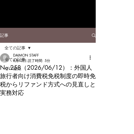
記事
全ての記事
DAIMON STAFF
全ての記事
6月12日
読了時間: 5分
No.258（2026/06/12）：外国人
ゼロ連結
旅行者向け消費税免税制度の即時免
税からリファンド方式への見直しと
実務対応