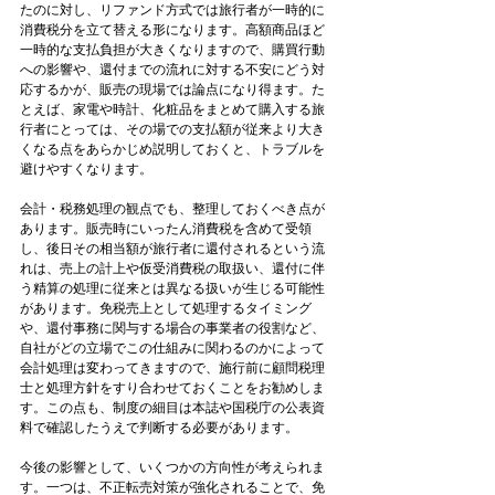
たのに対し、リファンド方式では旅行者が一時的に
消費税分を立て替える形になります。高額商品ほど
一時的な支払負担が大きくなりますので、購買行動
への影響や、還付までの流れに対する不安にどう対
応するかが、販売の現場では論点になり得ます。た
とえば、家電や時計、化粧品をまとめて購入する旅
行者にとっては、その場での支払額が従来より大き
くなる点をあらかじめ説明しておくと、トラブルを
避けやすくなります。
会計・税務処理の観点でも、整理しておくべき点が
あります。販売時にいったん消費税を含めて受領
し、後日その相当額が旅行者に還付されるという流
れは、売上の計上や仮受消費税の取扱い、還付に伴
う精算の処理に従来とは異なる扱いが生じる可能性
があります。免税売上として処理するタイミング
や、還付事務に関与する場合の事業者の役割など、
自社がどの立場でこの仕組みに関わるのかによって
会計処理は変わってきますので、施行前に顧問税理
士と処理方針をすり合わせておくことをお勧めしま
す。この点も、制度の細目は本誌や国税庁の公表資
料で確認したうえで判断する必要があります。
今後の影響として、いくつかの方向性が考えられま
す。一つは、不正転売対策が強化されることで、免