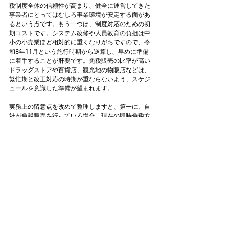
税制度全体の信頼性が高まり、健全に運営してきた
事業者にとってはむしろ事業環境が安定する面があ
るという点です。もう一つは、制度対応のための初
期コストです。システム改修や人員教育の負担は中
小の小売業ほど相対的に重くなりがちですので、令
和8年11月という施行時期から逆算し、早めに準備
に着手することが肝要です。免税販売の比率が高い
ドラッグストアや百貨店、観光地の物販店などは、
繁忙期と改正対応の時期が重ならないよう、スケジ
ュールを意識した準備が望まれます。
実務上の留意点を改めて整理しますと、第一に、自
社が免税販売を行っている場合、現在の即時免税方
式からリファンド方式への移行に向けて、販売シス
テム・価格表示・接客フローの見直し計画を早めに
立てること。第二に、会計・消費税処理の変更点を
顧問税理士と確認し、決算や申告への影響を事前に
把握しておくこと。第三に、旅行者への説明体制を
整え、支払いと還付の流れを正しく伝えられるよう
にしておくことです。
インバウンド需要は引き続き多くの事業者にとって
重要な収益源です。今回の見直しは、その免税販売
の仕組みを根本から変えるものですので、施行まで
の限られた期間で着実に準備を進めることが、円滑