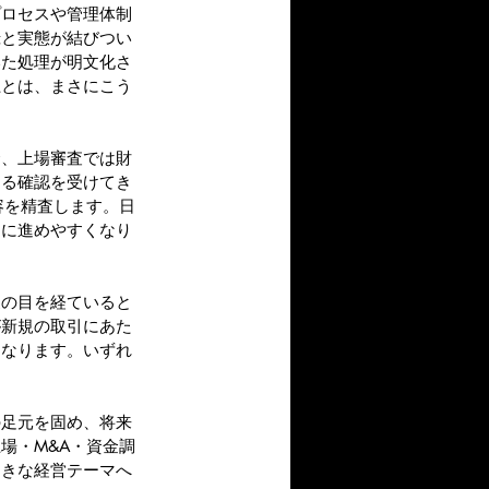
プロセスや管理体制
録と実態が結びつい
いた処理が明文化さ
上とは、まさにこう
合、上場審査では財
よる確認を受けてき
容を精査します。日
利に進めやすくなり
家の目を経ていると
が新規の取引にあた
となります。いずれ
の足元を固め、将来
場・M&A・資金調
向きな経営テーマへ