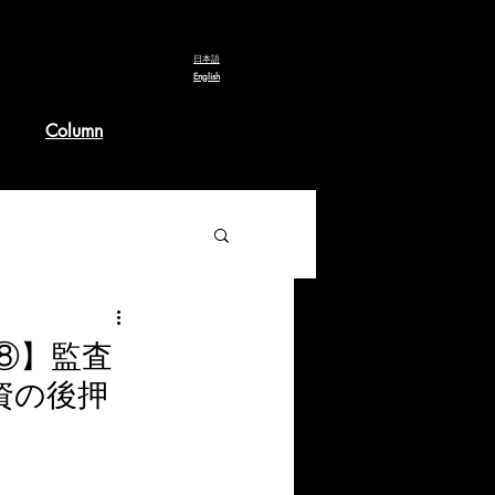
​日本語
English
Column
礎⑧】監査
資の後押