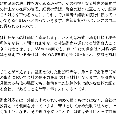
財務諸表の適正性を確かめる過程で、その前提となる社内の業務
の計上から在庫の管理、経費の承認、資金の動きに至るまで、記
この対応を重ねるうちに、これまで担当者の経験や慣行に頼って
ができる仕組みへと整っていきます。内部統制やガバナンスの向
に得られるものです。
は社外からの評価にも直結します。たとえば株式上場を目指す場
理体制が厳しく問われますが、会社法監査を通じて会計監査人に
きく前進させます。M&Aの場面でも、買い手は対象会社の財務内
算を整えている会社は、数字の透明性が高く評価され、交渉を有
じことが言えます。監査を受けた財務諸表は、第三者である専門
の審査において会社の信用力を裏づける材料となります。取引先
見極める与信の場面でも、整備された決算体制は静かな信頼の証
る会社」であることを外部に示す力になるのです。
監査対応とは、外部に求められて初めて動くものではなく、自社
投資という側面を持っています。守りとして始めた取り組みが、上
える土台になる。その視点を持つことで、監査は会社にとって前