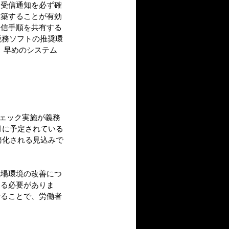
に受信通知を必ず確
構築することが有効
送信手順を共有する
、税務ソフトの推奨環
、早めのシステム
チェック実施が義務
月に予定されている
務化される見込みで
職場環境の改善につ
する必要がありま
せることで、労働者