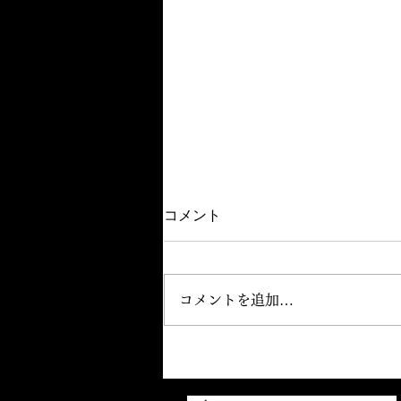
コメント
コメントを追加…
No.263（2026/07/17）：
非上場株式の評価ルール見直
しと事業承継への影響および