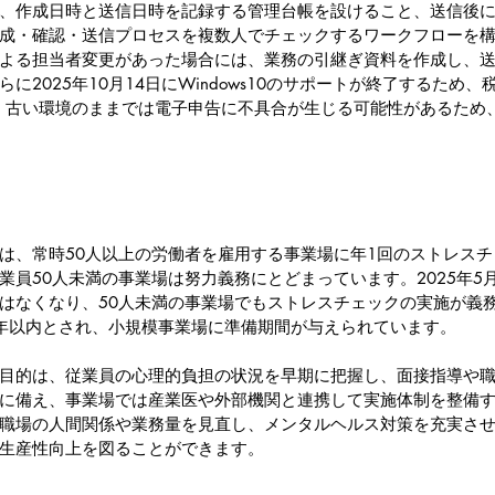
、作成日時と送信日時を記録する管理台帳を設けること、送信後
成・確認・送信プロセスを複数人でチェックするワークフローを
よる担当者変更があった場合には、業務の引継ぎ資料を作成し、
に2025年10月14日にWindows10のサポートが終了するため
。古い環境のままでは電子申告に不具合が生じる可能性があるため
は、常時50人以上の労働者を雇用する事業場に年1回のストレス
業員50人未満の事業場は努力義務にとどまっています。2025年5
はなくなり、50人未満の事業場でもストレスチェックの実施が義
年以内とされ、小規模事業場に準備期間が与えられています。
目的は、従業員の心理的負担の状況を早期に把握し、面接指導や
に備え、事業場では産業医や外部機関と連携して実施体制を整備
職場の人間関係や業務量を見直し、メンタルヘルス対策を充実さ
生産性向上を図ることができます。