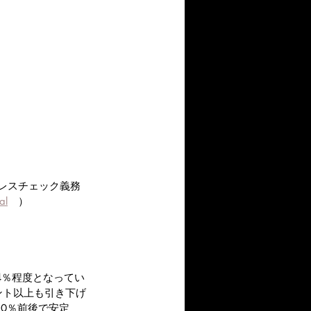
ストレスチェック義務
al
　）
4％程度となってい
ント以上も引き下げ
20％前後で安定