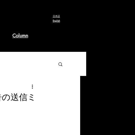
​日本語
English
Column
申告の送信ミ