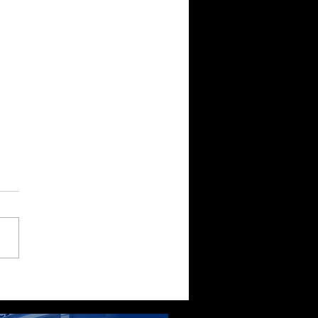
261（2026/07/03）：
26年6月の日銀短観～大企
造業、約8年ぶりの高水