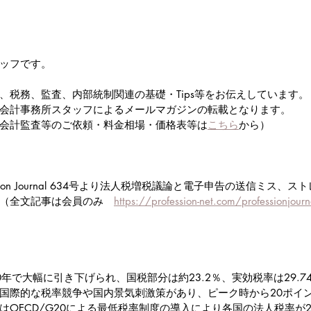
ッフです。
、税務、監査、内部統制関連の基礎・Tips等をお伝えしています。
会計事務所スタッフによるメールマガジンの転載となります。
会計監査等のご依頼・料金相場・価格表等は
こちら
から）
ssion Journal 634号より法人税増税議論と電子申告の送信ミス、
（全文記事は会員のみ　
https://profession-net.com/professionjourn
年で大幅に引き下げられ、国税部分は約23.2％、実効税率は29.7
国際的な税率競争や国内景気刺激策があり、ピーク時から20ポイ
はOECD/G20による最低税率制度の導入により各国の法人税率が