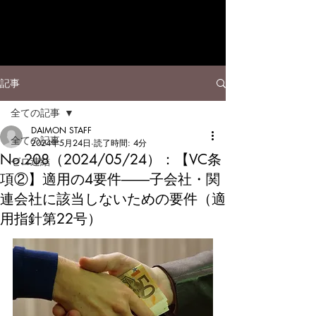
記事
全ての記事
DAIMON STAFF
全ての記事
2024年5月24日
読了時間: 4分
No.208（2024/05/24）：【VC条
ゼロ連結
項②】適用の4要件――子会社・関
連会社に該当しないための要件（適
用指針第22号）