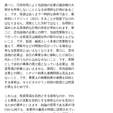
第一に、①売却等により当該他の企業の議決権の大
部分を所有しないこととなる合理的な計画があるこ
と、です。投資はあくまで一時的な保有であり、最
終的にイグジット（出口）することが前提でなけれ
ばなりません。漠然とした方針ではなく、合理的と
認められる具体的な計画の存在が求められます。第
二に、②当該他の企業との間で、当該営業取引とし
て行っている投資又は融資以外の取引がほとんどな
いこと、です。投資・融資という本来の営業取引を
超えて、商取引などの関係が広がっている場合は、
単なる投資先とはいえなくなります。第三に、③当
該他の企業は、自己の事業を単に移転したり自己に
代わって行うものとはみなせないこと、です。実態
として自社の事業の受け皿となっている企業は、投
資育成の対象とはいえません。第四に、④当該他の
企業との間に、シナジー効果も連携関係も見込まれ
ないこと、です。事業上の相乗効果や連携を目的と
する保有は、キャピタルゲイン目的の投資とは性質
が異なるためです。
これらは、投資育成を目的とする保有なのか、それ
とも事業上の支配を目的とする保有なのかを見分け
るための要件といえます。結論の背景である第41項
(1)から(4)でも、各要件の趣旨が同様に説明されてい