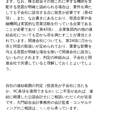
ます。なお、株主総会その他これに準ずる機関を支
配する意図が明確と認められる場合は、要件を満た
しても子会社に該当する点に留意が必要です（第42
項）。また、なお書きにあるとおり、投資企業や金
融機関は実質的な営業活動を行っている企業である
ことが必要であり（第43項）、企業集団内の他の連
結会社についても②から④を満たすことが適当とさ
れています。関連会社についても、第24項に①から
④と同旨の取扱いが定められており、重要な影響を
与える意図が明確な場合を除いて関連会社に該当し
ないものとされます。判定の枠組みは、子会社と関
連会社で共通していると理解しておくとよいでしょ
う。
自社の連結範囲の判定（投資先が子会社に当たる
か、VC条項を適用できるか）にご不安があれば、連
結に精通した公認会計士にご相談いただくのが近道
です。大門綜合会計事務所の会計監査・コンサルテ
ィングのご相談は
こちら
から承っています。
それでは、今日はこの辺で。
良い週末をお過ごしください。
会計監査
VC条項
連結範囲