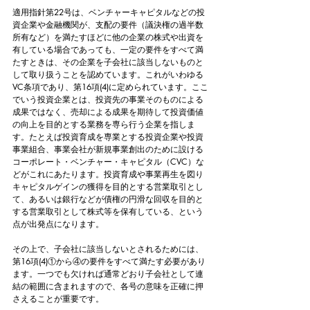
適用指針第22号は、ベンチャーキャピタルなどの投
資企業や金融機関が、支配の要件（議決権の過半数
所有など）を満たすほどに他の企業の株式や出資を
有している場合であっても、一定の要件をすべて満
たすときは、その企業を子会社に該当しないものと
して取り扱うことを認めています。これがいわゆる
VC条項であり、第16項(4)に定められています。ここ
でいう投資企業とは、投資先の事業そのものによる
成果ではなく、売却による成果を期待して投資価値
の向上を目的とする業務を専ら行う企業を指しま
す。たとえば投資育成を専業とする投資企業や投資
事業組合、事業会社が新規事業創出のために設ける
コーポレート・ベンチャー・キャピタル（CVC）な
どがこれにあたります。投資育成や事業再生を図り
キャピタルゲインの獲得を目的とする営業取引とし
て、あるいは銀行などが債権の円滑な回収を目的と
する営業取引として株式等を保有している、という
点が出発点になります。
その上で、子会社に該当しないとされるためには、
第16項(4)①から④の要件をすべて満たす必要があり
ます。一つでも欠ければ通常どおり子会社として連
結の範囲に含まれますので、各号の意味を正確に押
さえることが重要です。