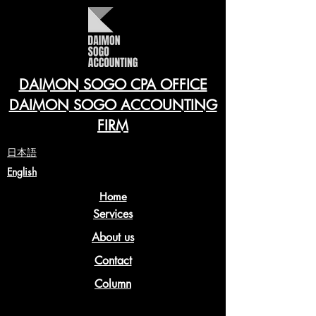
DAIMON SOGO CPA OFFICE
DAIMON SOGO ACCOUNTING
FIRM
​日本語
English
Home
Services
About us
Contact
Column