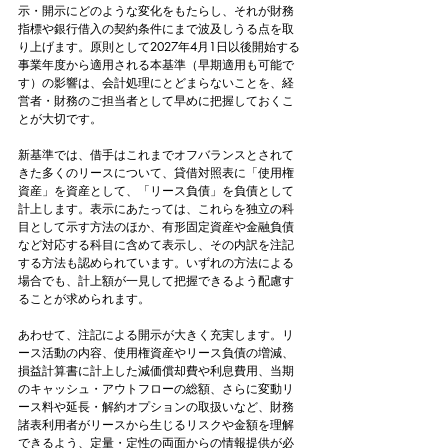
示・開示にどのような変化をもたらし、それが財務
指標や銀行借入の契約条件にまで波及しうる点を取
り上げます。原則として2027年4月1日以後開始する
事業年度から適用される本基準（早期適用も可能で
す）の影響は、会計処理にとどまらないことを、経
営者・財務のご担当者として早めに把握しておくこ
とが大切です。
新基準では、借手はこれまでオフバランスとされて
きた多くのリースについて、貸借対照表に「使用権
資産」を資産として、「リース負債」を負債として
計上します。表示にあたっては、これらを独立の科
目として示す方法のほか、有形固定資産や金融負債
など対応する科目に含めて表示し、その内訳を注記
する方法も認められています。いずれの方法による
場合でも、計上額が一見して把握できるよう配慮す
ることが求められます。
あわせて、注記による開示が大きく充実します。リ
ース活動の内容、使用権資産やリース負債の増減、
損益計算書に計上した減価償却費や利息費用、当期
のキャッシュ・アウトフローの総額、さらに変動リ
ース料や延長・解約オプションの取扱いなど、財務
諸表利用者がリースから生じるリスクや金額を理解
できるよう、定量・定性の両面からの情報提供が必