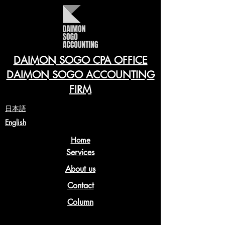
DAIMON SOGO CPA OFFICE
DAIMON SOGO ACCOUNTING
FIRM
​日本語
English
Home
Services
About us
Contact
Column