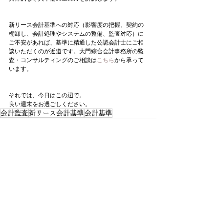
新リース会計基準への対応（影響度の把握、契約の
棚卸し、会計処理やシステムの整備、監査対応）に
ご不安があれば、基準に精通した公認会計士にご相
談いただくのが近道です。大門綜合会計事務所の監
査・コンサルティングのご相談は
こちら
から承って
います。
それでは、今日はこの辺で。
良い週末をお過ごしください。
会計監査
新リース会計基準
会計基準
最新記事
すべて表示