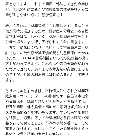
要となります。これまで簡便に処理してきた企業ほ
ど、開示のために新たな情報収集の体制を整える負
担が生じやすい点に注意が必要です。
表示の変化は、財務指標にも影響します。資産と負
債が同時に増加するため、総資産を分母とする自己
資本比率は低下しやすく、ROA（総資産利益率）も
分母の拡大により押し下げられる方向に働きます。
一方で、従来は支払リース料として営業費用に一括
計上していた金額が減価償却費と利息費用に分かれ
るため、EBITDAや営業利益といった段階損益の見え
方も変わってきます。これらは企業の実態が変わっ
たわけではなく、あくまで表示方法の変更によるも
のですが、外部の利用者には数値の変化として映り
ます。
とりわけ留意すべきは、銀行借入に付された財務制
限条項（コベナンツ）への影響です。自己資本比率
や負債比率、純資産額などを基準とする条項では、
新基準適用に伴う負債の増加が、意図せず抵触のリ
スクを高める可能性があります。早い段階で影響額
を試算し、必要に応じて金融機関と条件の確認や調
整を行っておくことが、不測の事態を避けるうえで
重要となります。次回は、こうした影響を踏まえた
具体的な導入準備の進め方を解説します。