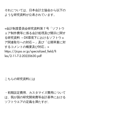
それについては、日本会計士協会から以下の
ような研究資料が公表されています。
<会計制度委員会研究資料第７号「ソフトウ
ェア制作費等に係る会計処理及び開示に関す
る研究資料 ～DX環境下におけるソフトウェ
ア関連取引への対応～」及び「公開草案に対
するコメントの概要及び対応」>
https://jicpa.or.jp/specialized_field/fi
les/2-11-7-2-20220630.pdf
こちらの研究資料には
・初期設定費用、カスタマイズ費用について
は、我が国の研究開発費等会計基準における
ソフトウエアの定義を満たすが、