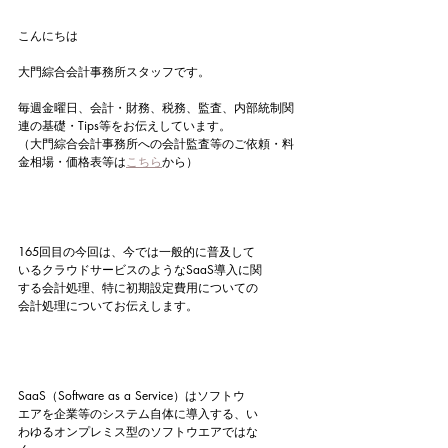
こんにちは
大門綜合会計事務所スタッフです。
毎週金曜日、会計・財務、税務、監査、内部統制関
連の基礎・Tips等をお伝えしています。
（大門綜合会計事務所への会計監査等のご依頼・料
金相場・価格表等は
こちら
から）
165回目の今回は、今では一般的に普及して
いるクラウドサービスのようなSaaS導入に関
する会計処理、特に初期設定費用についての
会計処理についてお伝えします。
SaaS（Software as a Service）はソフトウ
エアを企業等のシステム自体に導入する、い
わゆるオンプレミス型のソフトウエアではな