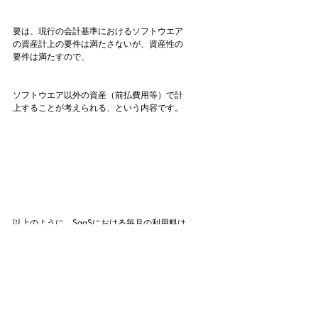
要は、現行の会計基準におけるソフトウエア
の資産計上の要件は満たさないが、資産性の
要件は満たすので、
ソフトウエア以外の資産（前払費用等）で計
上することが考えられる、という内容です。
以上のように、SaaSにおける毎月の利用料は
当然に費用計上されますが、
SaaSを導入する際の初期設定費用（セットア
ップ費用等）については、その将来の経済的
便益があると考えられる場合には、