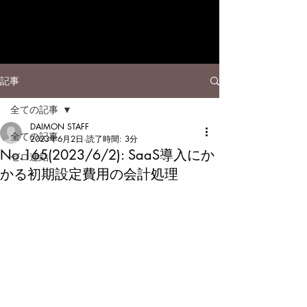
記事
全ての記事
DAIMON STAFF
全ての記事
2023年6月2日
読了時間: 3分
No.165(2023/6/2): SaaS導入にか
ゼロ連結
かる初期設定費用の会計処理