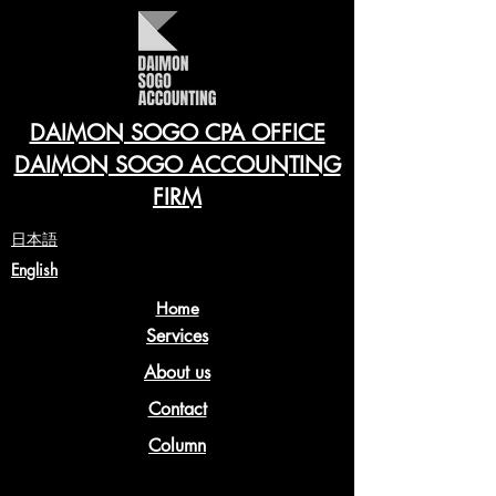
DAIMON SOGO CPA OFFICE
DAIMON SOGO ACCOUNTING
FIRM
​日本語
English
Home
Services
About us
Contact
Column