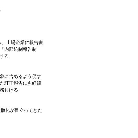
、
から、上場企業に報告書
「内部統制報告制
する
象に含めるよう促す
た訂正報告にも経緯
務付ける
形骸化が目立ってきた