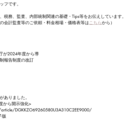
ッフです。
、税務、監査、内部統制関連の基礎・Tips等をお伝えしています。
の会計監査等のご依頼・料金相場・価格表等は
こちら
から）
庁が2024年度から導
制報告制度の改訂
がありました。
度から開示強化>
om/article/DGKKZO69260580U3A310C2EE9000/
子版