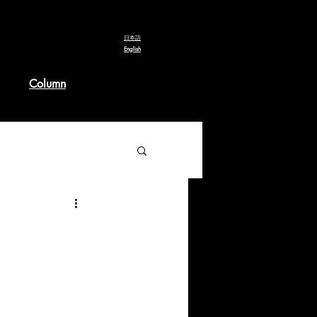
​日本語
English
Column