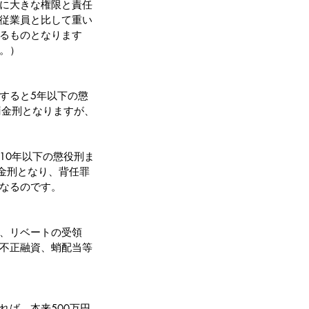
に大きな権限と責任
従業員と比して重い
るものとなります
。）
すると5年以下の懲
罰金刑となりますが、
10年以下の懲役刑ま
罰金刑となり、背任罪
なるのです。
、リベートの受領
不正融資、蛸配当等
れば、本来500万円