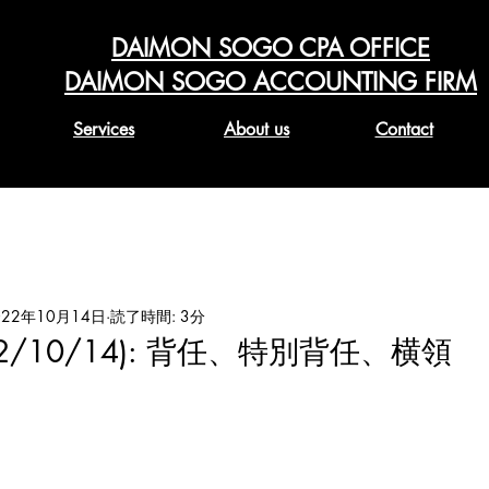
DAIMON SOGO CPA OFFICE
DAIMON SOGO ACCOUNTING FIRM
Services
About us
Contact
022年10月14日
読了時間: 3分
022/10/14): 背任、特別背任、横領