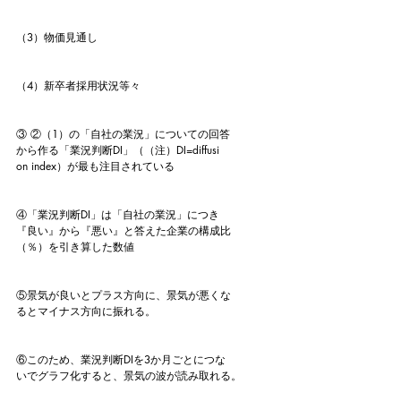
（3）物価見通し
（4）新卒者採用状況等々
③ ②（1）の「自社の業況」についての回答
から作る「業況判断DI」（（注）DI=diffusi
on index）が最も注目されている
④「業況判断DI」は「自社の業況」につき
『良い』から『悪い』と答えた企業の構成比
（％）を引き算した数値
⑤景気が良いとプラス方向に、景気が悪くな
るとマイナス方向に振れる。
⑥このため、業況判断DIを3か月ごとにつな
いでグラフ化すると、景気の波が読み取れる。