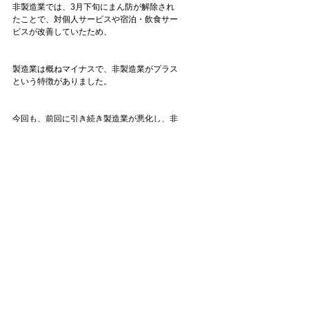
非製造業では、3月下旬にまん防が解除され
たことで、対個人サービスや宿泊・飲食サー
ビスが改善していたため、
製造業は概ねマイナスで、非製造業がプラス
という特徴がありました。
今回も、前回に引き続き製造業が悪化し、非
製造業がプラスという点ではその特徴は継続
しています。
しかし、前回と異なる点として、円安が大幅
に進んだ結果、大企業製造業における今後の
先行きが改善しているという点が挙げられま
す。
物価高の警戒感もありますが、上記の点や、
新型コロナの影響が薄まってきた事による設
備投資計画が過去最高の伸びとなっている点、