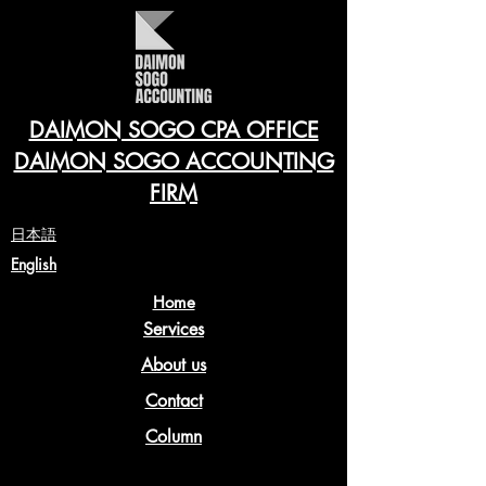
DAIMON SOGO CPA OFFICE
DAIMON SOGO ACCOUNTING
FIRM
​日本語
English
Home
Services
About us
Contact
Column