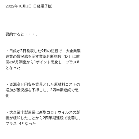
2022年10月3日 日経電子版
要約すると・・・、
・日銀が3日発表した9月の短観で、大企業製
造業の景況感を示す業況判断指数（DI）は前
回の6月調査から1ポイント悪化し、プラス8
となった
・資源高と円安を背景とした原材料コストの
増加が景況感を下押しし、3四半期連続で悪
化
・大企業非製造業は新型コロナウイルスの影
響が緩和したことから2四半期連続で改善し、
プラス14となった