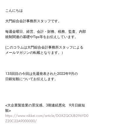
こんにちは
大門綜合会計事務所スタッフです。
毎週金曜日、経営、会計・財務、税務、監査、内部
統制関連の基礎やTips等をお伝えしています。
(このコラムは大門綜合会計事務所スタッフによる
メールマガジンの転載となります。）
135回目の今回は先週発表された2022年9月の
日銀短観についてお伝えします。
<大企業製造業の景況感、3期連続悪化　9月日銀短
観>
https://www.nikkei.com/article/DGXZQOUB296YD0
Z20C22A9000000/